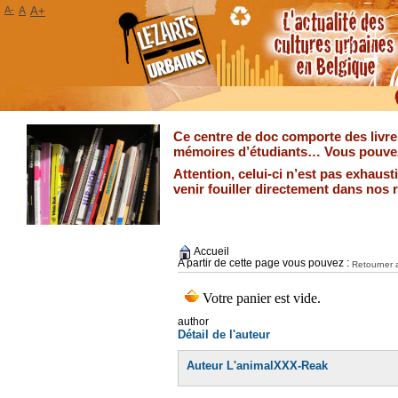
A-
A
A+
Ce centre de doc comporte des livres
mémoires d’étudiants… Vous pouvez 
Attention, celui-ci n’est pas exhaus
venir fouiller directement dans nos 
Accueil
A partir de cette page vous pouvez :
Retourner a
author
Détail de l'auteur
Auteur L'animalXXX-Reak