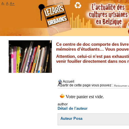
A-
A
A+
Ce centre de doc comporte des livres
mémoires d’étudiants… Vous pouvez 
Attention, celui-ci n’est pas exhaus
venir fouiller directement dans nos 
Accueil
A partir de cette page vous pouvez :
Retourner a
author
Détail de l'auteur
Auteur Posa