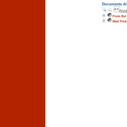
Documents dis
Ajout
From Bxl 
Mad Trick