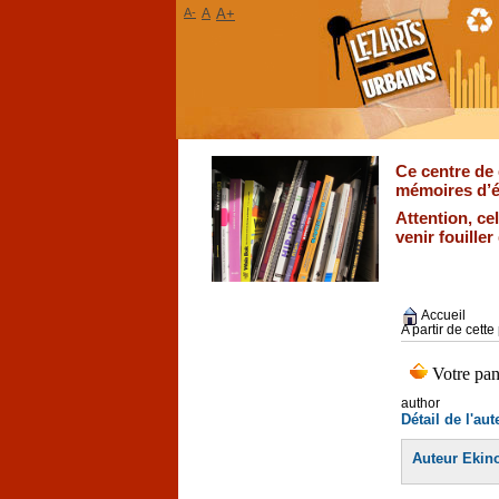
A-
A
A+
Ce centre de 
mémoires d’é
Attention, ce
venir fouille
Accueil
A partir de cett
author
Détail de l'aut
Auteur Ekin