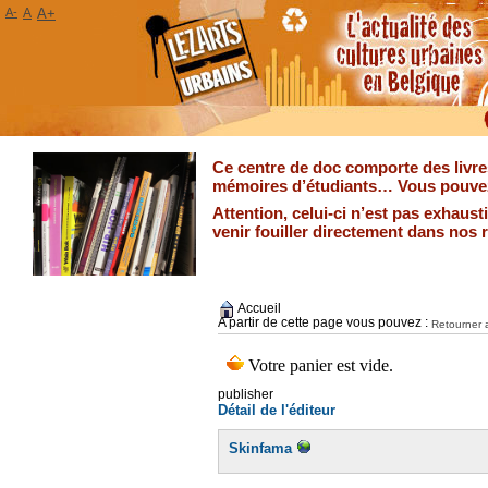
A-
A
A+
Ce centre de doc comporte des livres
mémoires d’étudiants… Vous pouvez 
Attention, celui-ci n’est pas exhaus
venir fouiller directement dans nos 
Accueil
A partir de cette page vous pouvez :
Retourner a
publisher
Détail de l'éditeur
Skinfama