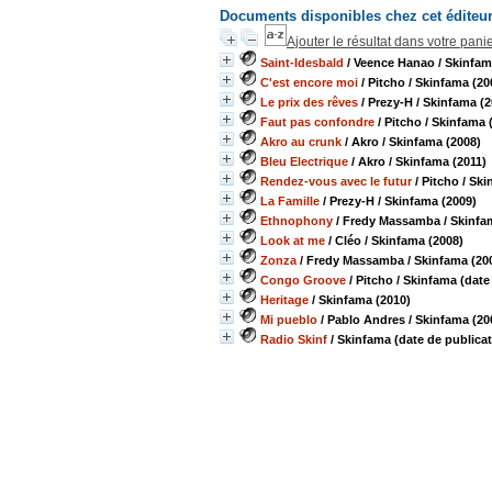
Documents disponibles chez cet éditeu
Ajouter le résultat dans votre pani
Saint-Idesbald
/ Veence Hanao
/ Skinfam
C'est encore moi
/ Pitcho
/ Skinfama (20
Le prix des rêves
/ Prezy-H
/ Skinfama (2
Faut pas confondre
/ Pitcho
/ Skinfama 
Akro au crunk
/ Akro
/ Skinfama (2008)
Bleu Electrique
/ Akro
/ Skinfama (2011)
Rendez-vous avec le futur
/ Pitcho
/ Ski
La Famille
/ Prezy-H
/ Skinfama (2009)
Ethnophony
/ Fredy Massamba
/ Skinfa
Look at me
/ Cléo
/ Skinfama (2008)
Zonza
/ Fredy Massamba
/ Skinfama (20
Congo Groove
/ Pitcho
/ Skinfama (date
Heritage
/ Skinfama (2010)
Mi pueblo
/ Pablo Andres
/ Skinfama (20
Radio Skinf
/ Skinfama (date de publica