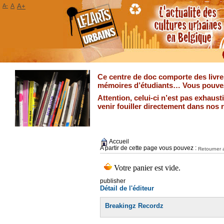
A-
A
A+
Ce centre de doc comporte des livres
mémoires d’étudiants… Vous pouvez 
Attention, celui-ci n’est pas exhaus
venir fouiller directement dans nos 
Accueil
A partir de cette page vous pouvez :
Retourner a
publisher
Détail de l'éditeur
Breakingz Recordz