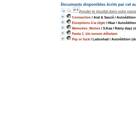
Documents disponibles écrits par cet a
Ajouter le résultat dans votre pani
Connection
/ Aral & Sauzé
/ Autoédition
Exceptions à la règle
/ Hkar
/ Autoéditio
Memoires_Mortes
/ S.Kaa
/ Rainy dayz (
Partie 1 :Un torrent déferlant
Pay or fuck
/ Ladoshad
/ Autoédition (d