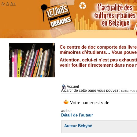
A-
A
A+
Ce centre de doc comporte des livres
mémoires d’étudiants… Vous pouvez 
Attention, celui-ci n’est pas exhaus
venir fouiller directement dans nos 
Accueil
A partir de cette page vous pouvez :
Retourner a
author
Détail de l'auteur
Auteur Béhybé