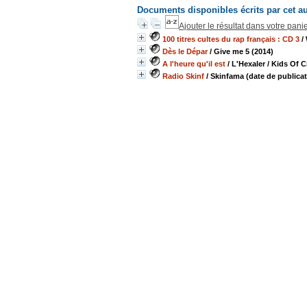
Documents disponibles écrits par cet a
Ajouter le résultat dans votre pani
100 titres cultes du rap français : CD 3
/
Dès le Dépar
/ Give me 5 (2014)
A l'heure qu'il est
/ L'Hexaler
/ Kids Of C
Radio Skinf
/ Skinfama (date de publica