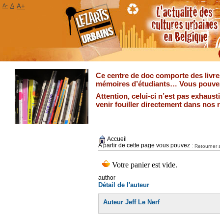
A-
A
A+
Ce centre de doc comporte des livres
mémoires d’étudiants… Vous pouvez 
Attention, celui-ci n’est pas exhaus
venir fouiller directement dans nos 
Accueil
A partir de cette page vous pouvez :
Retourner a
author
Détail de l'auteur
Auteur Jeff Le Nerf