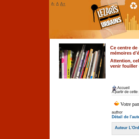
A-
A
A+
Ce centre de 
mémoires d’é
Attention, ce
venir fouille
Accueil
A partir de cett
author
Détail de l'aut
Auteur L'Or