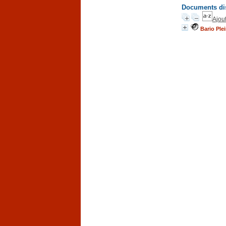
Documents dis
Ajout
Bario Ple