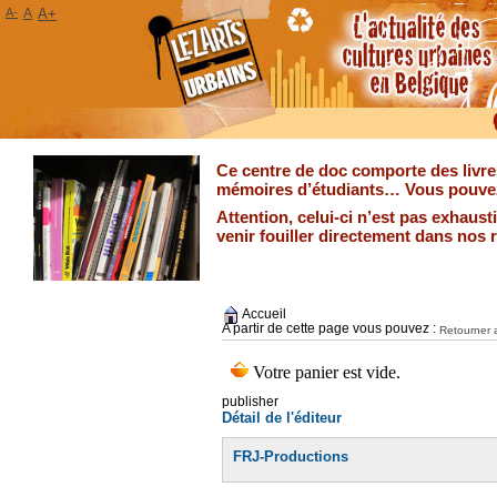
A-
A
A+
Ce centre de doc comporte des livres
mémoires d’étudiants… Vous pouvez 
Attention, celui-ci n’est pas exhaus
venir fouiller directement dans nos 
Accueil
A partir de cette page vous pouvez :
Retourner a
publisher
Détail de l'éditeur
FRJ-Productions