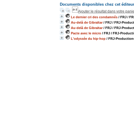
Documents disponibles chez cet éditeu
Ajouter le résultat dans votre pani
Le dernier cri des condamnés
/ FRJ
/ FR
Au-delà de Gibraltar
/ FRJ
/ FRJ-Product
Au-delà de Gibraltar
/ FRJ
/ FRJ-Product
Pacte avec le micro
/ FRJ
/ FRJ-Producti
L'odyssée du hip-hop
/ FRJ-Productions