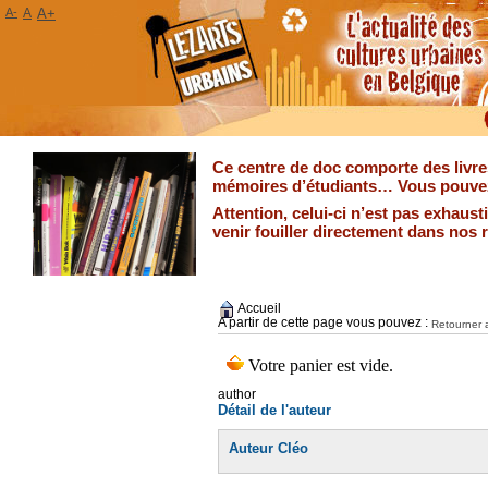
A-
A
A+
Ce centre de doc comporte des livres
mémoires d’étudiants… Vous pouvez 
Attention, celui-ci n’est pas exhaus
venir fouiller directement dans nos 
Accueil
A partir de cette page vous pouvez :
Retourner a
author
Détail de l'auteur
Auteur Cléo