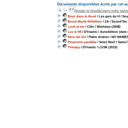
Documents disponibles écrits par cet a
Ajouter le résultat dans votre pani
Boyz dans le Hood
/ Les gars du H
/ Sou
Brutal Muzik Réédition
/ ZA
/ Sound'Six 
Look at me
/ Cléo
/ Skinfama (2008)
Luv & H8
/ DYnamic
/ Autoédition (date
Nino del Sol
/ Pablo Andres
/ NO MAMES 
Projection parallèle
/ Seize Neuf
/ Same-
Therapy
/ DYnamic
/ LGSR (2015)